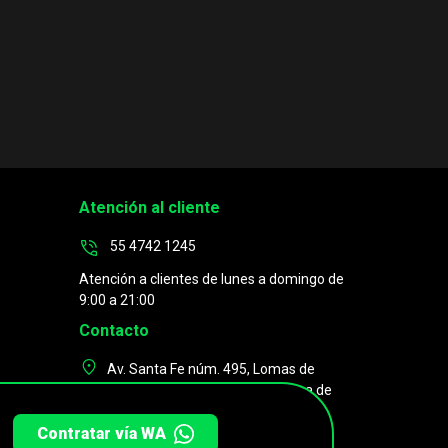
Atención al cliente
55 4742 1245
Atención a clientes de lunes a domingo de
9:00 a 21:00
Contacto
Av. Santa Fe núm. 495, Lomas de
iales
Santa Fe, Contadero, Cuajimalpa de
Morelos, CP. 05348, CDMX.
Contratar vía WA