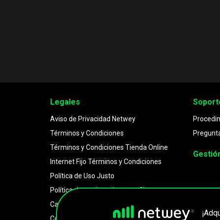
Legales
Soport
Aviso de Privacidad Netwey
Procedim
Términos y Condiciones
Pregunt
Términos y Condiciones Tienda Online
Gestión
Internet Fijo Términos y Condiciones
Com
Política de Uso Justo
den
Política de uso justo internet fijo
720
Carta de Derechos de los Usuarios
¡Adq
Contratos de adhesión