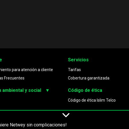
e
Servicios
iento para atención a cliente
Tarifas
as Frecuentes
Cobertura garantizada
 ambiental y social
▼
Código de ética
promiso medioambiental
Código de ética Islim Telco
uncia@netwey.com.mx
Políticas ambientales y soc
 273 3632
Política de género
uiere Netwey sin complicaciones!